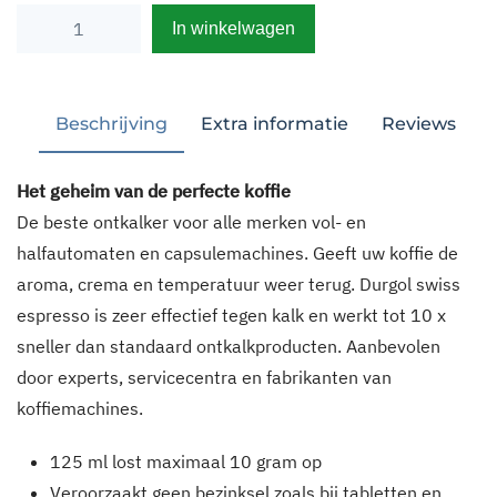
Durgol
Alternative:
swiss
espresso
2x
Beschrijving
Extra informatie
125ml
aantal
Het geheim van de perfecte koffie
De beste ontkalker voor alle merken vol- en
halfautomaten en capsulemachines. Geeft uw koffie de
aroma, crema en temperatuur weer terug. Durgol swiss
espresso is zeer effectief tegen kalk en werkt tot 10 x
sneller dan standaard ontkalkproducten. Aanbevolen
door experts, servicecentra en fabrikanten van
koffiemachines.
125 ml lost maximaal 10 gram op
Veroorzaakt geen bezinksel zoals bij tabletten en