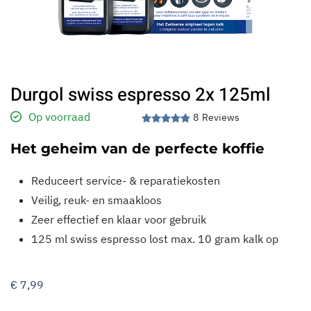
Durgol swiss espresso 2x 125ml
Op voorraad
8
Waardering
8
5.00
op 5 geba
Het geheim van de perfecte koffie
Reduceert service- & reparatiekosten
Veilig, reuk- en smaakloos
Zeer effectief en klaar voor gebruik
125 ml swiss espresso lost max. 10 gram kalk op
€
7,99