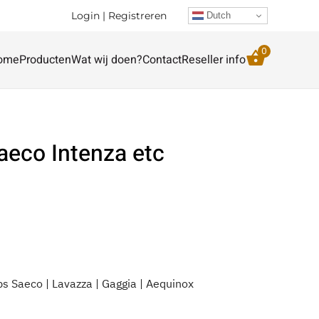
Login | Registreren
Dutch
0
ome
Producten
Wat wij doen?
Contact
Reseller info
Saeco Intenza etc
ips Saeco | Lavazza | Gaggia | Aequinox