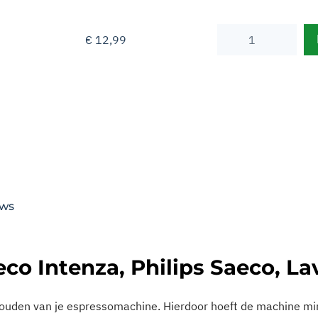
Solute
€
12,99
waterfilter
eq.
Saeco
Intenza
etc
aantal
aeco Intenza, Philips Saeco, L
rhouden van je espressomachine. Hierdoor hoeft de machine mi