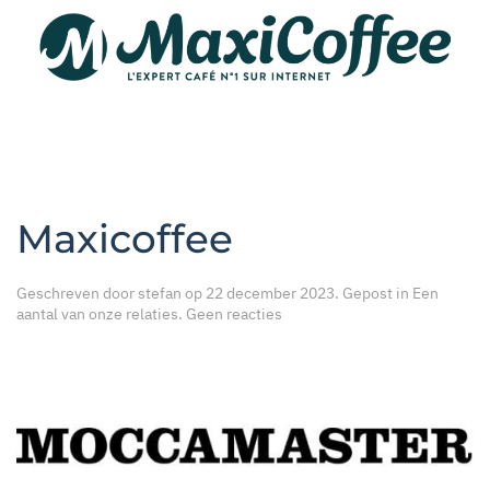
Maxicoffee
Geschreven door
stefan
op
22 december 2023
. Gepost in
Een
op
aantal van onze relaties
.
Geen reacties
Maxicoffee