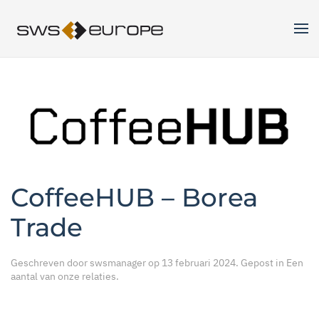
Skip to main content
CoffeeHUB – Borea
Trade
Geschreven door
swsmanager
op
13 februari 2024
. Gepost in
Een
aantal van onze relaties
.